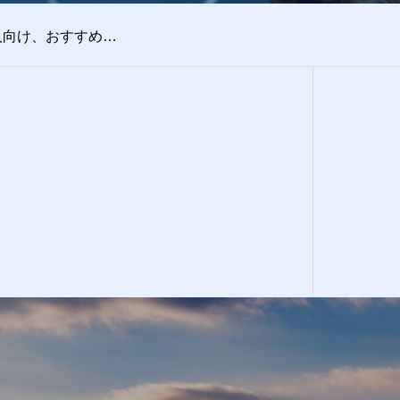
【まずは1日5分】タイピングを少しずつ速くしたい人向け、おすすめ無料練習サイトまとめ