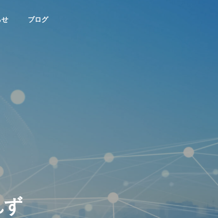
らせ
ブログ
未分類
ブログ
HISTORY
沿革
ACCESS
【まずは基本から】ブラウザ
【危険サイン
アクセス
ってどれのこと？Chrome、Ed
マホが急に熱
ge、Safariの違い
険？
れ
ず
ビス事業