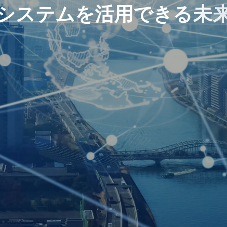
シ
ス
テ
ム
を
活
用
で
き
る
未
I
T
の
力
、
ビ
ジ
ネ
ス
の
進
化
。