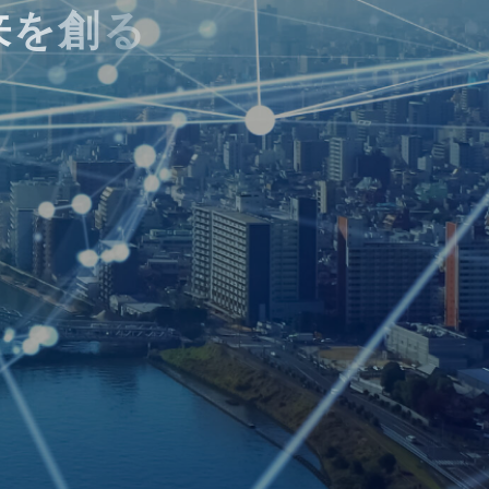
来
を
創
る