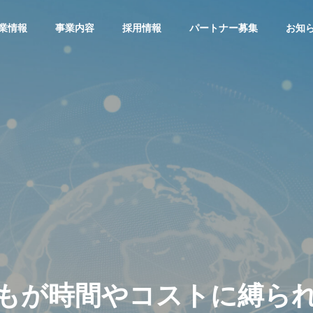
業情報
事業内容
採用情報
パートナー募集
お知
グ
ブログ
G
OUTLINE
会社概要
PHY
VISION
は1日5分】タイピング
【あきらめる前に確認】「ご
ビジョン
ずつ速くしたい人向
み箱を空にしたら大事なファ
すすめ無料練習サイト
イルが！」復元できる？
も
が
時
間
や
コ
ス
ト
に
縛
ら
ステム事業
ITサー