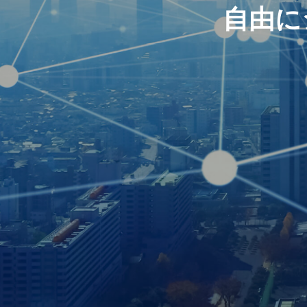
自
由
に