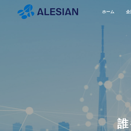
ホーム
企
ブログ
ブロ
GREETIN
代表挨拶
BLOG
COMPANY
SERVICE
ブログ
企業情報
事業内容
PHILOSO
スクの
【飛行機以外でも使える】機
【まず
企業理念
無料ツ
内モードって何？具体的にど
を少し
うなってるの？
け、お
誰
WEBシ
まとめ