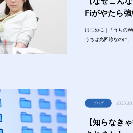
【なぜこんな
Fiがやたら
はじめに｜「うちのWi
うちは光回線なのに、
い＝良いWi-Fiってこ
とき──見覚えのないS
の中に「隣の家のWi-F
2025.10
ブログ
【知らなきゃ