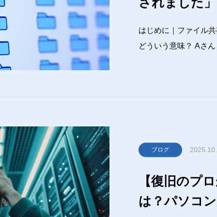
されました」
原因とは？
はじめに｜ファイル共
どういう意味？ Aさん 昨日送ってもらったExcel、開こうとし
たら“アクセスが拒否
Bさん あれ？共有設定ちゃんとしたはずなんだけどな……仕事
でもプライベートでも
2025.10
ブログ
【復旧のプロ
は？パソコン