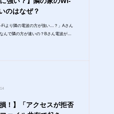
に強い？】隣の家のWi-
強いのはなぜ？
-Fiより隣の電波の方が強い…？」Aさん
なんで隣の方が速いの？Bさん電波が強
と？夜、スマホのWi-Fi設定画面を開いた
SID（Wi-Fiの名前）がズラリと並び、そ
.14
損！】「アクセスが拒否