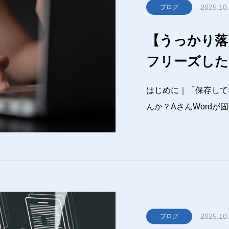
2025.10
ブログ
【うっかり落ち
フリーズした
はじめに｜「保存して
んか？AさんWord
うしよう…Bさん大丈
に残ってるでしょ？仕事
応答しない！」と慌て
2025.10
ブログ