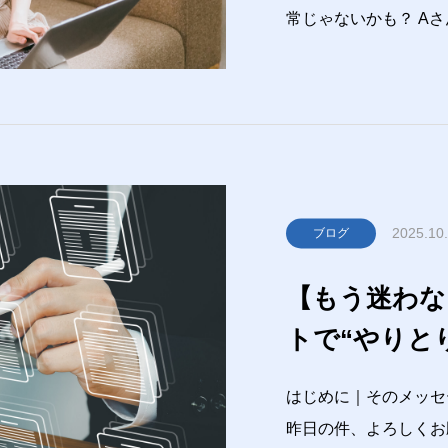
常じゃないかも？ Aさん 昨日まで全然減らなかったのに、今日
は朝からもう20％減ってる！ Bさん スマホ
でもまだ買って2年だ
聞いたことありません
2025.10
ブログ
【もう迷わな
トで“やりと
送信前チェッ
はじめに｜そのメッセー
昨日の件、よろしくお願いします！ B