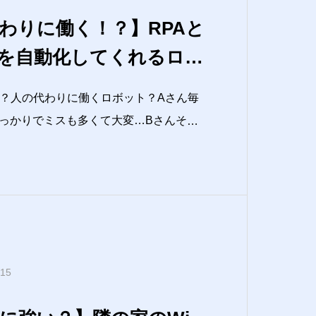
わりに働く！？】RPAと
を自動化してくれるロボ
何？人の代わりに働くロボット？Aさん毎
っかりでミスも多くて大変…Bさんそ
いいんじゃない？事務作業の効率化が求め
ているのが 「RPA（アール・ピー・エ
たことはあるけど、実際どう
.15