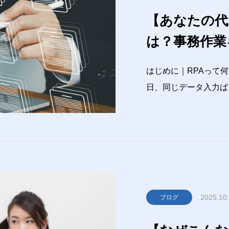
【あなたの代
は？事務作業
ット
はじめに｜RPAって
日、同じデータ入力ば
れ、RPAに任せたら
られる今、注目を集め
ー）」。でも、「聞い
2025.10
ブログ