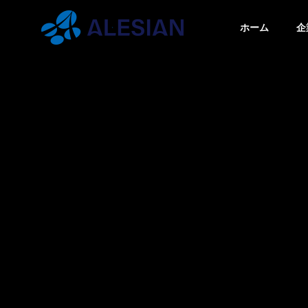
ホーム
企
ブログ
ブロ
GREETIN
代表挨拶
BLOG
COMPANY
SERVICE
ブログ
企業情報
事業内容
PHILOSO
スクの
【飛行機以外でも使える】機
【まず
企業理念
無料ツ
内モードって何？具体的にど
を少し
うなってるの？
け、お
WEBシ
まとめ