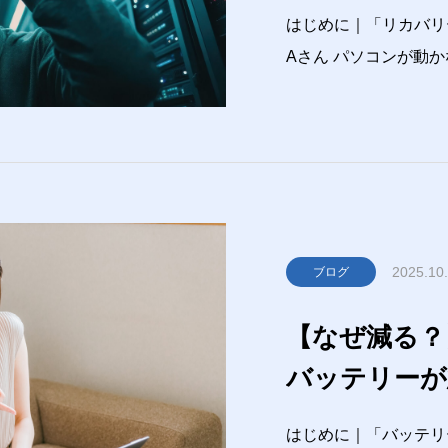
段
はじめに｜「リカバリ
Aさん パソコンが動かなくなったから、もう買い替えるしかな
いのかな… Bさん いや、それ“リカバリー”で直せるかもよ？パ
ソコンを使っていて、
はないでしょうか。「
2025.10
ブログ
【なぜ減る？
バッテリーが
はじめに｜「バッテリ