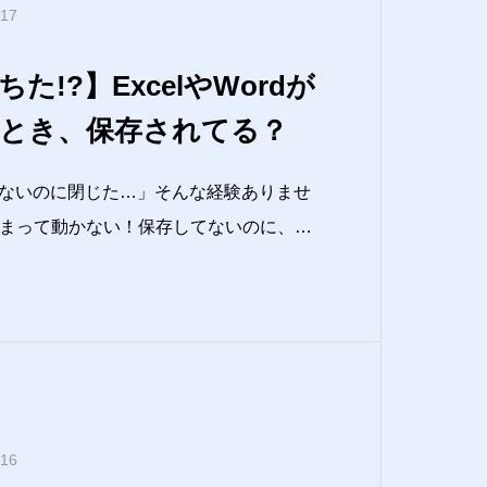
.17
た!?】ExcelやWordが
とき、保存されてる？
ないのに閉じた…」そんな経験ありませ
が固まって動かない！保存してないのに、ど
夫じゃない？“自動保存”ってやつで勝手
中に「Excelが固まった！」「Wordが
たことはありませ
.16