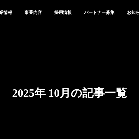
業情報
事業内容
採用情報
パートナー募集
お知
グ
ブログ
G
OUTLINE
会社概要
2025年 10月の記事一覧
PHY
VISION
は1日5分】タイピング
【あきらめる前に確認】「ご
ビジョン
ずつ速くしたい人向
み箱を空にしたら大事なファ
すすめ無料練習サイト
イルが！」復元できる？
ステム事業
ITサー