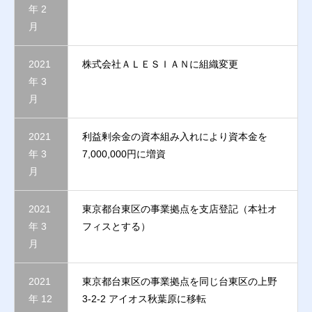
年 2
月
2021
株式会社ＡＬＥＳＩＡＮに組織変更​
年 3
月​
2021
利益剰余金の資本組み入れにより資本金を
年 3
7,000,000円に増資​
月​
2021
東京都台東区の事業拠点を支店登記（本社オ
年 3
フィスとする）​
月​
2021
東京都台東区の事業拠点を同じ台東区の上野
年 12
3-2-2 アイオス秋葉原に移転​