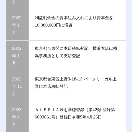
月
2022
利益剰余金の資本組み入れにより資本金を
年 1
10,000,000円に増資​
月
2022
東京都台東区に本店移転登記、横浜本店は横
年 1
浜事務所として支店登記
月
2022
東京都台東区上野3-18-13 パークリーガル上
年 11
野に本店移転登記
月
2023
ＡＬＥＳＩＡＮを商標登録（第42類 登録第
年 4
6693861号）登録日令和5年4月26日
月