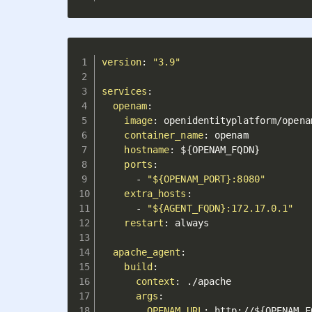
version
:
"3.9"
services
:
openam
:
image
:
 openidentityplatform/openam
container_name
:
 openam

hostname
:
 $
{
OPENAM_FQDN
}
ports
:
-
"${OPENAM_PORT}:8080"
extra_hosts
:
-
"${AGENT_FQDN}:172.17.0.1"
restart
:
 always

apache_agent
:
build
:
context
:
 ./apache

args
:
OPENAM_URL
:
 http
:
//$
{
OPENAM_F