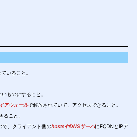
ルされていること。
ないものにすること。
イアウォール
で解放されていて、アクセスできること。
スできること。
なので、クライアント側の
hostsやDNSサーバ
にFQDNとIPア