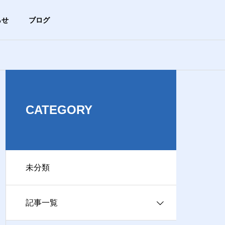
らせ
ブログ
未分類
ブログ
HISTORY
沿革
CATEGORY
未分類
ACCESS
【まずは基本から】ブラウザ
【危険サイン
アクセス
ってどれのこと？Chrome、Ed
マホが急に熱
記事一覧
ge、Safariの違い
険？
ビス事業