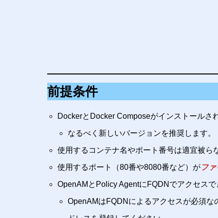
前提条件
DockerとDocker Composeがインストー
なるべく新しいバージョンを推奨します。
使用するコンテナ名やポート番号は適宜被ら
使用するポート（80番や8080番など）が
ファ
OpenAMとPolicy AgentにFQDNでアクセ
OpenAMはFQDNによるアクセスが必須