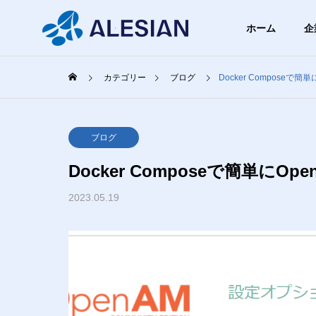
ホーム
企
カテゴリー
ブログ
Docker Composeで簡単
ブログ
ブロ
GREETIN
ブログ
代表挨拶
Docker Composeで簡単にOpe
BLOG
COMPANY
SERVICE
ブログ
2023.05.19
企業情報
事業内容
PHILOSO
スクの
【飛行機以外でも使える】機
【まず
企業理念
無料ツ
内モードって何？具体的にど
を少し
うなってるの？
け、お
WEBシ
まとめ