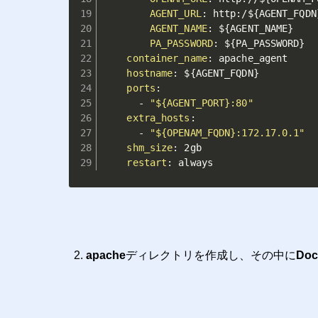
AGENT_URL
:
 http
:
/$
{
AGENT_FQDN
AGENT_NAME
:
 $
{
AGENT_NAME
}
PA_PASSWORD
:
 $
{
PA_PASSWORD
}
container_name
:
 apache_agent

hostname
:
 $
{
AGENT_FQDN
}
ports
:
-
"${AGENT_PORT}:80"
extra_hosts
:
-
"${OPENAM_FQDN}:172.17.0.1"
shm_size
:
 2gb

restart
:
 always
apache
ディレクトリを作成し、その中に
Dock