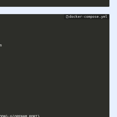


QDN
}
:
$
{
OPENAM_PORT
}