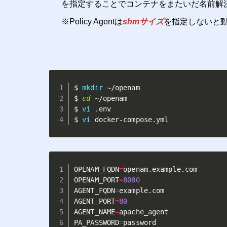
を指定することでコンテナをまたいだ名前解
※Policy Agentは
shmサイズ
を指定しないと
$ 
mkdir
 ~/openam

$ 
cd
 ~/openam

$ 
vi
 .env

$ 
vi
 docker-compose.yml
OPENAM_FQDN
=
OPENAM_PORT
=
8080
AGENT_FQDN
=
AGENT_PORT
=
80
AGENT_NAME
=
PA_PASSWORD
=
password