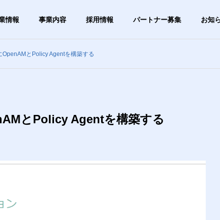
業情報
事業内容
採用情報
パートナー募集
お知
にOpenAMとPolicy Agentを構築する
グ
ブログ
G
OUTLINE
会社概要
nAMとPolicy Agentを構築する
PHY
VISION
は1日5分】タイピング
【あきらめる前に確認】「ご
ビジョン
ずつ速くしたい人向
み箱を空にしたら大事なファ
すすめ無料練習サイト
イルが！」復元できる？
ステム事業
ITサー