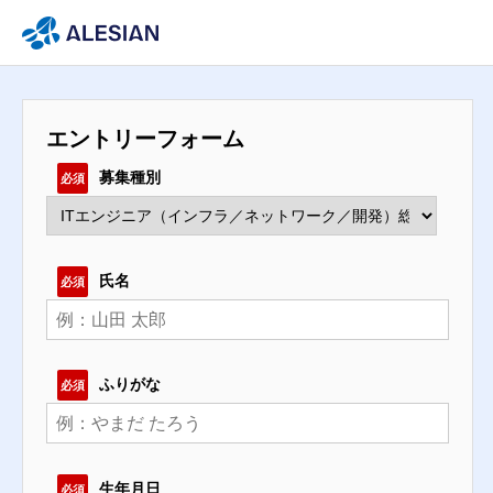
エントリーフォーム
募集種別
必須
氏名
必須
ふりがな
必須
生年月日
必須