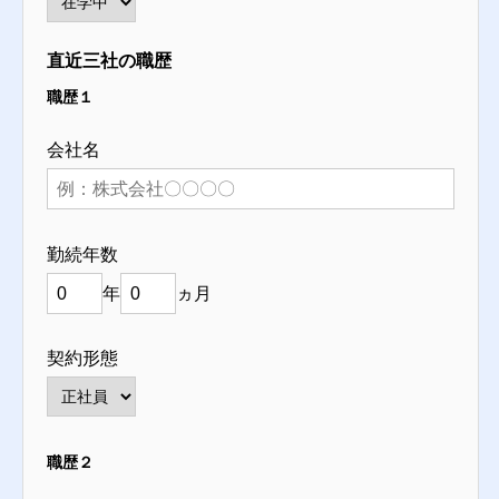
直近三社の職歴
職歴１
会社名
勤続年数
年
ヵ月
契約形態
職歴２