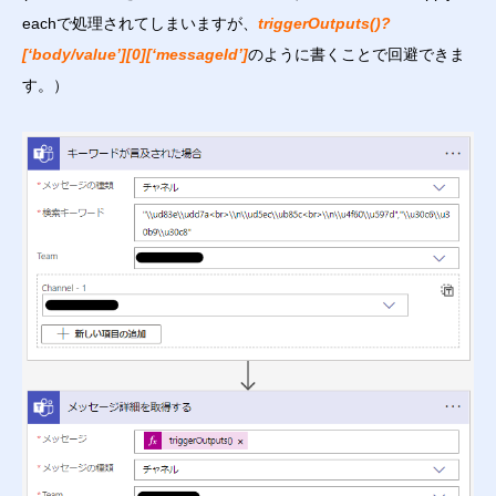
eachで処理されてしまいますが、
triggerOutputs()?
[‘body/value’][0][‘messageId’]
のように書くことで回避できま
す。）