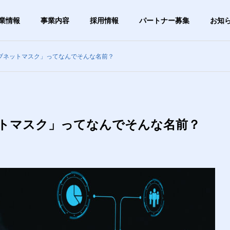
業情報
事業内容
採用情報
パートナー募集
お知
ブネットマスク」ってなんでそんな名前？
グ
ブログ
G
OUTLINE
会社概要
トマスク」ってなんでそんな名前？
PHY
VISION
は1日5分】タイピング
【あきらめる前に確認】「ご
ビジョン
ずつ速くしたい人向
み箱を空にしたら大事なファ
すすめ無料練習サイト
イルが！」復元できる？
ステム事業
ITサー