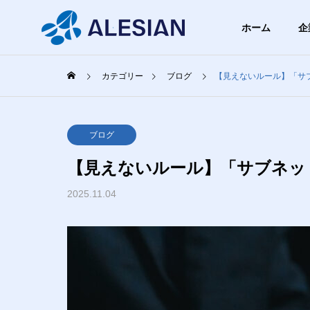
ホーム
企
カテゴリー
ブログ
【見えないルール】「サ
ブログ
ブロ
GREETIN
ブログ
代表挨拶
【見えないルール】「サブネッ
BLOG
COMPANY
SERVICE
ブログ
2025.11.04
企業情報
事業内容
PHILOSO
スクの
【飛行機以外でも使える】機
【まず
企業理念
無料ツ
内モードって何？具体的にど
を少し
うなってるの？
け、お
WEBシ
まとめ