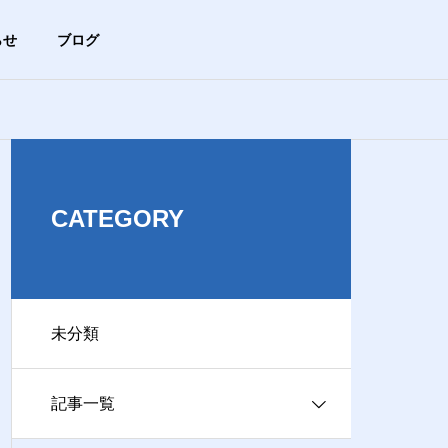
らせ
ブログ
未分類
ブログ
HISTORY
沿革
CATEGORY
未分類
ACCESS
【まずは基本から】ブラウザ
【危険サイン
アクセス
ってどれのこと？Chrome、Ed
マホが急に熱
記事一覧
ge、Safariの違い
険？
ビス事業