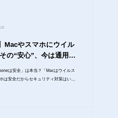
.18
説】Macやスマホにウイル
その“安心”、今は通用し
Phoneは安全」は本当？「Macはウイルス
ホは安全だからセキュリティ対策はいら
だけが危ないんでしょ？」こんな声、聞いた
はそれ、昔の話か、あるいは誤解が独り