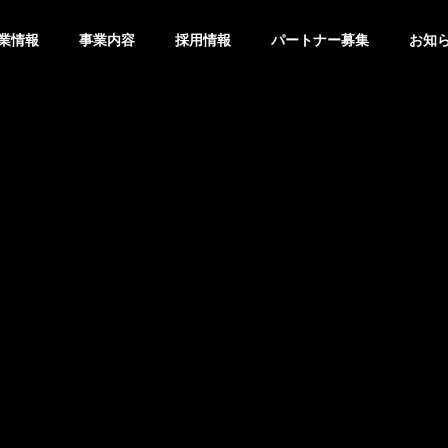
業情報
事業内容
採用情報
パートナー募集
お知
グ
ブログ
G
OUTLINE
会社概要
PHY
VISION
は1日5分】タイピング
【あきらめる前に確認】「ご
ビジョン
ずつ速くしたい人向
み箱を空にしたら大事なファ
すすめ無料練習サイト
イルが！」復元できる？
ステム事業
ITサー