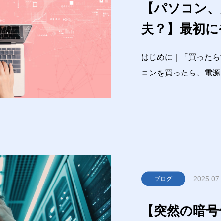
【パソコン、
夫？】最初に
と（Window
はじめに｜「買ったら
コンを買ったら、電源
でも、そのまま使い始
とも少なくありません
存先がバラバラいざと
2025.07
ブログ
【突然の暗号化