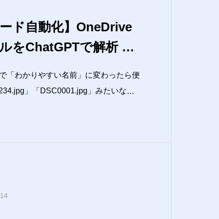
コード自動化】OneDrive
をChatGPTで解析 →
してみた話
で「わかりやすい名前」に変わったら便
4.jpg」「DSC0001.jpg」みたいな意
後から見返すと、中身が何かぜんぜん分
ネームするのも面倒…そんな悩み、AIと
.14