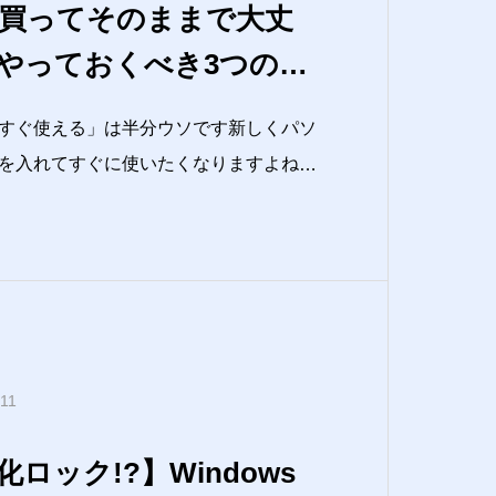
買ってそのままで大丈
やっておくべき3つのこ
s編）
すぐ使える」は半分ウソです新しくパソ
を入れてすぐに使いたくなりますよね。
めると、あとで「しまった！」となるこ
。アップデート忘れで不具合データの保
いう時の復旧手段がな
.11
ロック!?】Windows