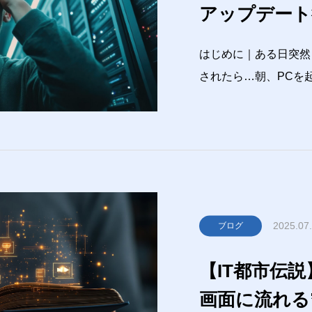
アップデート後
ー」を聞かれ
はじめに｜ある日突然
されたら…朝、PCを
してください」キーボ
「BitLockerっ
このようなトラブルが
2025.07
ブログ
【IT都市伝説
画面に流れる