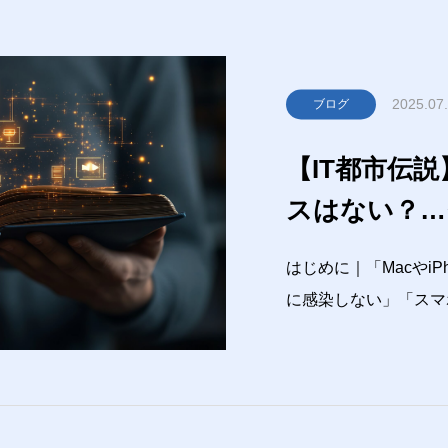
2025.07
ブログ
【IT都市伝
スはない？…
ません！
はじめに｜「Macやi
に感染しない」「スマ
ない」「Android
ことありませんか？実
歩きした都市伝