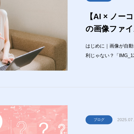
【AI × ノー
の画像ファイル
自動リネーム
はじめに｜画像が自動
利じゃない？「IMG_123
味のないファイル名…
からない毎回手動でリ
ノーコードで自動
2025.07
ブログ