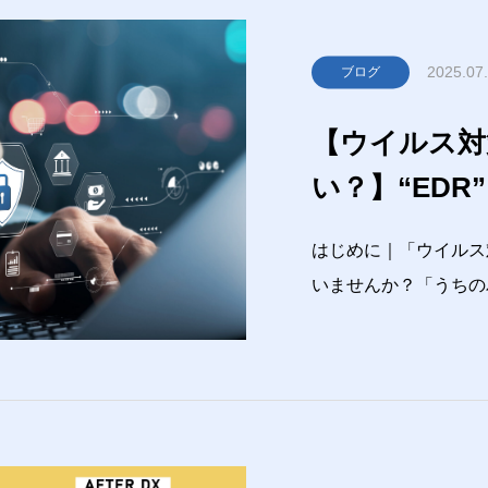
2025.07
ブログ
【ウイルス対
い？】“ED
バー攻撃に必
はじめに｜「ウイルス
いませんか？「うちの
ら安心」「怪しいメー
しょ」「セキュリティ
…実はそれ、“今どき