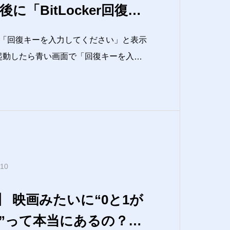
に「BitLocker回復キ
たらどうすればいい？
「回復キーを入力してください」と表示
起動したら青い画面で「回復キーを入力
ードを押しても反応せず、何もできない
て何？」「そんな設定した覚えないんだけど…」
起きた場
.10
】 映画みたいに“0と1が
”って本当にあるの？──