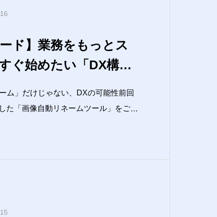
.16
ーコード】業務をもっとス
すぐ始めたい「DX構築
すすめ
ーム」だけじゃない、DXの可能性前回
用した「画像自動リネームツール」をご紹
ドツールとAIを組み合わせて、画像整理
tps://www.alesian.co.jp/ai-auto
.15