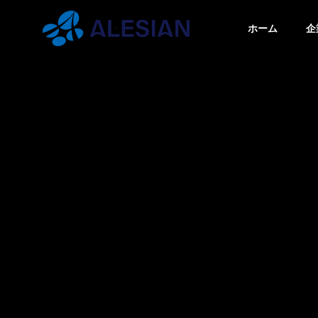
ホーム
企
ブログ
ブロ
GREETIN
代表挨拶
BLOG
COMPANY
SERVICE
ブログ
企業情報
事業内容
PHILOSO
スクの
【飛行機以外でも使える】機
【まず
企業理念
無料ツ
内モードって何？具体的にど
を少し
うなってるの？
け、お
WEBシ
まとめ