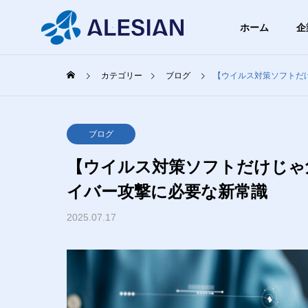
ホーム
企
カテゴリー
ブログ
【ウイルス対策ソフトだけ
ブログ
ブロ
GREETIN
ブログ
代表挨拶
【ウイルス対策ソフトだけじゃ危
BLOG
COMPANY
SERVICE
イバー攻撃に必要な新常識
ブログ
企業情報
事業内容
2025.07.17
PHILOSO
スクの
【飛行機以外でも使える】機
【まず
企業理念
無料ツ
内モードって何？具体的にど
を少し
うなってるの？
け、お
WEBシ
まとめ