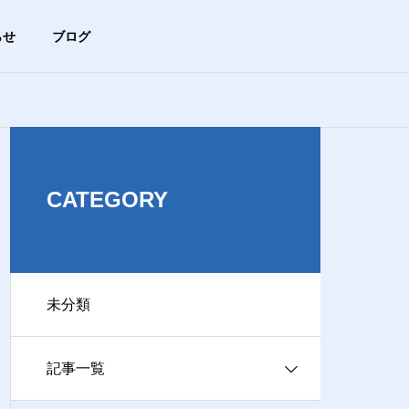
らせ
ブログ
未分類
ブログ
HISTORY
沿革
CATEGORY
未分類
ACCESS
【まずは基本から】ブラウザ
【危険サイン
アクセス
ってどれのこと？Chrome、Ed
マホが急に熱
記事一覧
ge、Safariの違い
険？
ビス事業