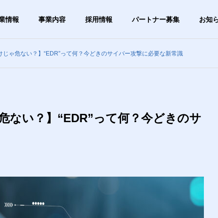
業情報
事業内容
採用情報
パートナー募集
お知
じゃ危ない？】“EDR”って何？今どきのサイバー攻撃に必要な新常識
グ
ブログ
G
OUTLINE
会社概要
ない？】“EDR”って何？今どきのサ
PHY
VISION
は1日5分】タイピング
【あきらめる前に確認】「ご
ビジョン
ずつ速くしたい人向
み箱を空にしたら大事なファ
すすめ無料練習サイト
イルが！」復元できる？
ステム事業
ITサー