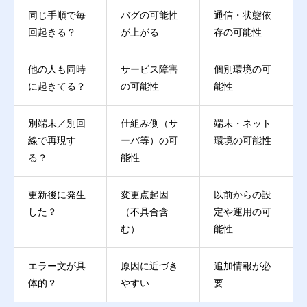
同じ手順で毎
バグの可能性
通信・状態依
回起きる？
が上がる
存の可能性
他の人も同時
サービス障害
個別環境の可
に起きてる？
の可能性
能性
別端末／別回
仕組み側（サ
端末・ネット
線で再現す
ーバ等）の可
環境の可能性
る？
能性
更新後に発生
変更点起因
以前からの設
した？
（不具合含
定や運用の可
む）
能性
エラー文が具
原因に近づき
追加情報が必
体的？
やすい
要