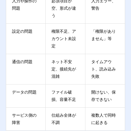
入力や操作の
必須項目が
入力エラー、
問題
空、形式が違
警告
う
設定の問題
権限不足、ア
「権限があり
カウント未設
ません」等
定
通信の問題
ネット不安
タイムアウ
定、接続先が
ト、読み込み
混雑
失敗
データの問題
ファイル破
開けない、保
損、容量不足
存できない
サービス側の
仕組み全体が
複数人で同時
障害
不調
に起きる