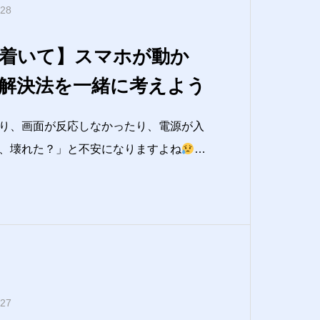
.28
着いて】スマホが動か
解決法を一緒に考えよう
り、画面が反応しなかったり、電源が入
、壊れた？」と不安になりますよね
た
故障」よりも、・一時的な処理詰まり・
不足・アプリの不具合など、“よくある
多いです。この記事では、ITに自信がな
.27