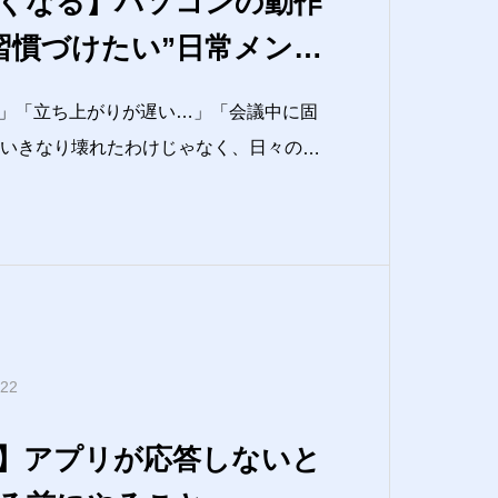
くなる】パソコンの動作
習慣づけたい”日常メン
」「立ち上がりが遅い…」「会議中に固
」いきなり壊れたわけじゃなく、日々の積
が多いです。しかも、買い替え前にでき
す
今回は、ITが得意じゃない人でも続
い”日常メンテナンスを3つだけ厳選し
.22
】アプリが応答しないと