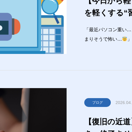
【今日から軽
を軽くする“
テナンス3つ
「最近パソコン重い…
まりそうで怖い…
み重ねで起きてること
る改善が意外とありま
けやすい“習慣づけた
2026.04
ブログ
【復旧の近道