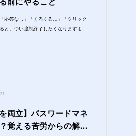
る前にやること
「応答なし」「くるくる…」「クリック
ると、つい強制終了したくなりますよね
了すると・未保存データが消える・復旧が
からないまま再発するが起きがちです。
苦手な方でも迷わないように「終了させる
.21
を両立】パスワードマネ
？覚える苦労からの解放