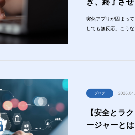
き、終了させ
突然アプリが固まって
しても無反応」こうな
でも、いきなり終
面倒になる・原因が分
この記事では、ITが
2026.04
ブログ
【安全とラク
ージャーとは