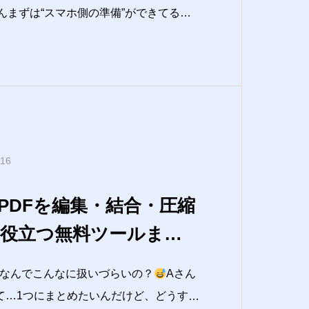
んまずは“スマホ側の準備”ができてるか
因は決まってるよ
レジでスマホをかざ
え、なんで！？
」って一瞬フリーズす
電子マネー（
.16
PDFを編集・結合・圧縮
役立つ無料ツールまと
、なんでこんなに扱いづらいの？
Aさん
てて…1つにまとめたいんだけど、どうすれ