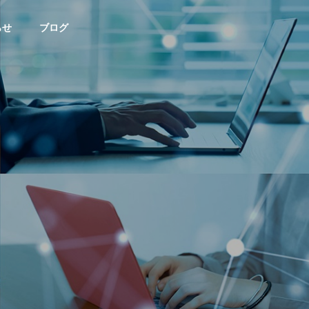
らせ
ブログ
未分類
ブログ
HISTORY
沿革
ACCESS
【まずは基本から】ブラウザ
【危険サイン
アクセス
ってどれのこと？Chrome、Ed
マホが急に熱
ge、Safariの違い
険？
ビス事業