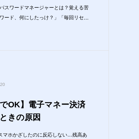
パスワードマネージャーとは？覚える苦
ワード、何にしたっけ？」「毎回リセッ
じの使い回してるけど、正直不安…」この
ます。しかも最近はログインするサービ
人間の記憶力”で管理するのが無理ゲー状
.20
でOK】電子マネー決済
ときの原因
スマホかざしたのに反応しない…残高あ