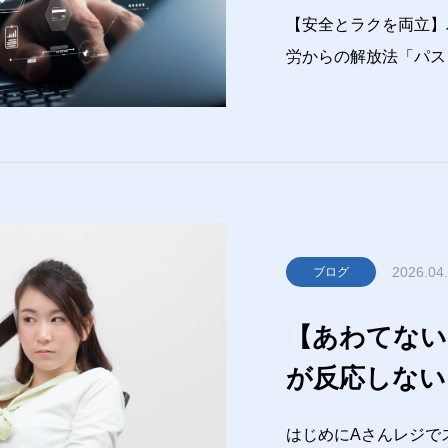
法
【安全とラクを両立】
労からの解放法「パス
トしてる…
」「同
悩み、ほぼ全員が通り
スが多すぎて、もう“
2026.04
ブログ
【あわてない
が反応しない
はじめにAさんレジで