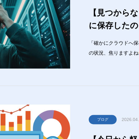
【見つからな
に保存したの
「確かにクラウドへ保
の状況、焦りますよね
は「削除」よりも「場
「別アカウントで見て
す。この記事では、I
2026.04
ブログ