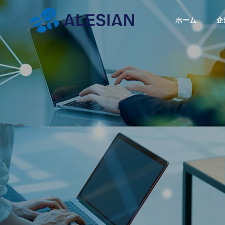
ホーム
企
ブログ
ブロ
GREETIN
代表挨拶
BLOG
COMPANY
SERVICE
ブログ
企業情報
事業内容
PHILOSO
スクの
【飛行機以外でも使える】機
【まず
企業理念
無料ツ
内モードって何？具体的にど
を少し
うなってるの？
け、お
WEBシ
まとめ