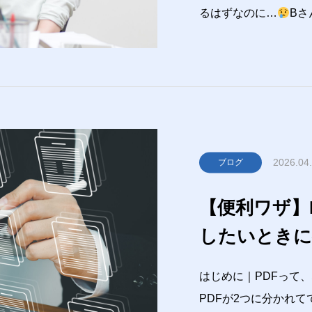
るはずなのに…
Bさ
確認しよ！だいたい原
したのに、無反応。「
ることありますよね
2026.04
ブログ
【便利ワザ】
したいときに
め
はじめに｜PDFって
PDFが2つに分かれ