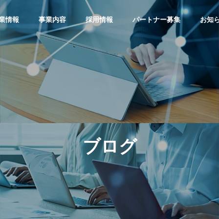
業情報
事業内容
採用情報
パートナー募集
お知
グ
ブログ
G
OUTLINE
会社概要
ブログ
PHY
VISION
は1日5分】タイピング
【あきらめる前に確認】「ご
ビジョン
ずつ速くしたい人向
み箱を空にしたら大事なファ
すすめ無料練習サイト
イルが！」復元できる？
ステム事業
ITサー