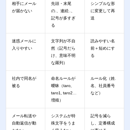
相手にメール
先頭・末尾
シンプルな形
が届かない
の.、連続..、
に変更して再
記号が多すぎ
送
る
迷惑メールに
文字列が不自
読みやすい名
入りやすい
然（記号だら
前＋短めにす
け、意味不明
る
な羅列）
社内で同名が
命名ルールが
ルール化（姓.
被る
曖昧（taro,
名、社員番号
taro1, taro2…
など）
増殖）
メール転送や
システムが特
記号を減ら
自動返信が動
殊文字をうま
し、定番構成