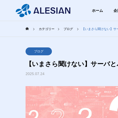
ホーム
企
カテゴリー
ブログ
【いまさら聞けない】サ
ブログ
ブロ
GREETIN
ブログ
代表挨拶
【いまさら聞けない】サーバと
BLOG
COMPANY
SERVICE
ブログ
2025.07.24
企業情報
事業内容
PHILOSO
スクの
【飛行機以外でも使える】機
【まず
企業理念
無料ツ
内モードって何？具体的にど
を少し
うなってるの？
け、お
WEBシ
まとめ