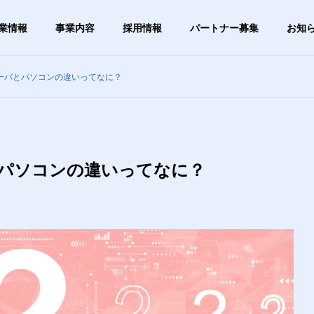
業情報
事業内容
採用情報
パートナー募集
お知
ーバとパソコンの違いってなに？
グ
ブログ
G
OUTLINE
会社概要
パソコンの違いってなに？
PHY
VISION
は1日5分】タイピング
【あきらめる前に確認】「ご
ビジョン
ずつ速くしたい人向
み箱を空にしたら大事なファ
すすめ無料練習サイト
イルが！」復元できる？
ステム事業
ITサー