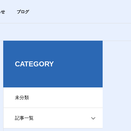
らせ
ブログ
未分類
ブログ
HISTORY
沿革
CATEGORY
未分類
ACCESS
【まずは基本から】ブラウザ
【危険サイン
アクセス
ってどれのこと？Chrome、Ed
マホが急に熱
記事一覧
ge、Safariの違い
険？
ビス事業