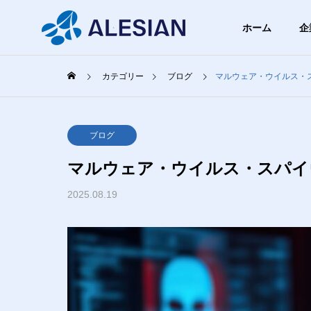
ホーム
企
カテゴリー
ブログ
マルウェア・ウイルス・
ブログ
ブロ
GREETIN
ブログ
代表挨拶
マルウェア・ウイルス・スパイ
BLOG
COMPANY
SERVICE
ブログ
2025.08.19
企業情報
事業内容
PHILOSO
スクの
【飛行機以外でも使える】機
【まず
企業理念
無料ツ
内モードって何？具体的にど
を少し
うなってるの？
け、お
WEBシ
まとめ