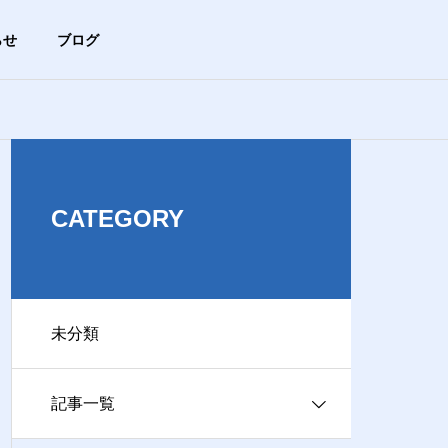
らせ
ブログ
未分類
ブログ
HISTORY
沿革
CATEGORY
未分類
ACCESS
【まずは基本から】ブラウザ
【危険サイン
アクセス
ってどれのこと？Chrome、Ed
マホが急に熱
記事一覧
ge、Safariの違い
険？
ビス事業