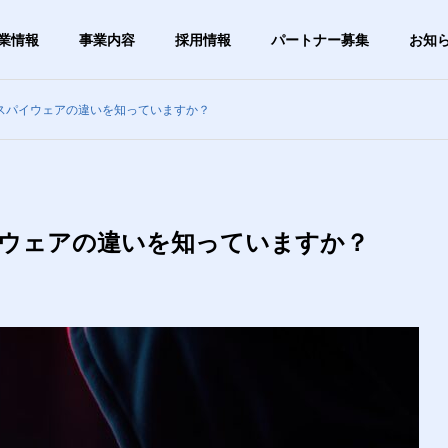
業情報
事業内容
採用情報
パートナー募集
お知
スパイウェアの違いを知っていますか？
グ
ブログ
G
OUTLINE
会社概要
ウェアの違いを知っていますか？
PHY
VISION
は1日5分】タイピング
【あきらめる前に確認】「ご
ビジョン
ずつ速くしたい人向
み箱を空にしたら大事なファ
すすめ無料練習サイト
イルが！」復元できる？
ステム事業
ITサー