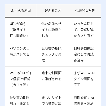
よくある原因
起きること
代表的な対処
URLが違う
似た名前のサ
いったん閉じ
（偽サイト・
イトに誘導さ
て、公式URL
打ち間違い）
れる
から入り直す
パソコンの日
証明書の期限
日時を自動設
時がズレてる
チェックが失
定にして再読
敗
み込み
Wi-Fiが“ログイ
途中で別画面
まずWi-Fiのロ
ン必須”の回線
に飛ばされる
グイン画面を
（カフェ等）
完了
証明書の期限
正しいサイト
時間を置く or
切れ・設定ミ
でも警告が出
管理者へ連絡