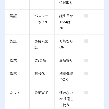
位置取り
認証
パスワー
誕生日や
ドやPIN
1234は
NG
認証
多要素認
可能なら
証
ON
端末
OS更新
最新寄り
端末
暗号化
標準機能
でOK
ネット
公衆Wi Fi
使わない
or 注意し
て使う