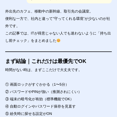
外出先のカフェ、移動中の新幹線、取引先の会議室。
便利な一方で、社内と違って“守ってくれる環境”が少ないのが社
外です。
この記事では、ITが得意じゃない人でも迷わないように「持ち出
し前チェック」をまとめました
まず結論｜これだけは最優先でOK
時間がない時は、まずここだけで大丈夫です。
① 画面ロックがすぐかかる（1〜5分）
② パスワードやPINが強い（推測されにくい）
③ 端末の暗号化が有効（標準機能でOK）
④ 自動ログインやパスワード保存を見直す
⑤ 紛失時に探せる設定がON