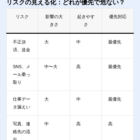
リスクの見える化：どれが優先で危ない？
リスク
影響の大
起きやす
優先対応
きさ
さ
不正決
大
中
最優先
済、送金
SNS、メ
中〜大
高
最優先
ール乗っ
取り
仕事デー
大
中
最優先
タ漏えい
写真、連
中
高
高
絡先の流
出