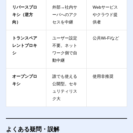
リバースプロ
外部→社内サ
Webサービス
キシ（逆方
ーバへのアク
やクラウド提
向）
セスを中継
供者
トランスペア
ユーザー設定
公共Wi-Fiなど
レントプロキ
不要。ネット
シ
ワーク側で自
動中継
オープンプロ
誰でも使える
使用非推奨
キシ
公開型。セキ
ュリティリス
ク大
よくある疑問・誤解